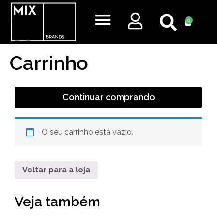
0
Quem Somos
Em Breve
Carrinho
Continuar comprando
O seu carrinho está vazio.
Voltar para a loja
Veja também