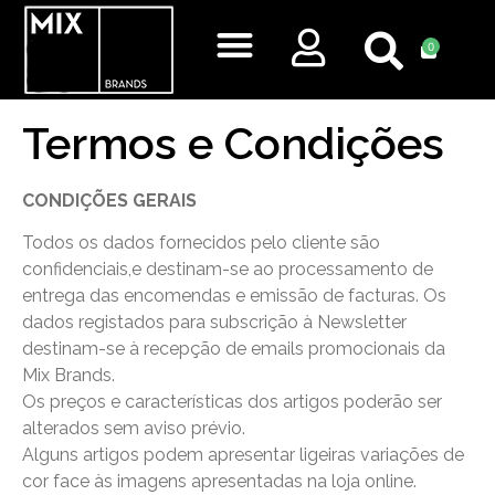
0
Quem Somos
Em Breve
Termos e Condições
CONDIÇÕES GERAIS
Todos os dados fornecidos pelo cliente são
confidenciais,e destinam-se ao processamento de
entrega das encomendas e emissão de facturas. Os
dados registados para subscrição à Newsletter
destinam-se à recepção de emails promocionais da
Mix Brands.
Os preços e características dos artigos poderão ser
alterados sem aviso prévio.
Alguns artigos podem apresentar ligeiras variações de
cor face às imagens apresentadas na loja online.