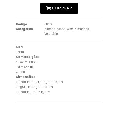
COMPRAR
Código
6018
Categorias
Kimono
,
Moda
,
Umê Kimonaria
,
Vestuário
Cor:
Preto
Composição:
100% viscose
Tamanho:
Único
Dimensões:
comprimento mangas: 30 cm
largura mangas: 26 cm
comprimento: 115 cm