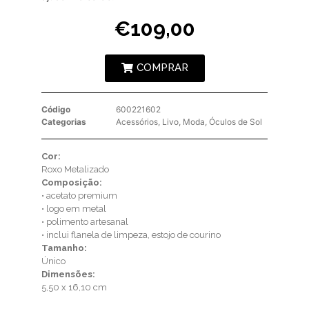
€
109,00
COMPRAR
Código
600221602
Categorias
Acessórios
,
Livo
,
Moda
,
Óculos de Sol
Cor:
Roxo Metalizado
Composição:
• acetato premium
• logo em metal
• polimento artesanal
• inclui flanela de limpeza, estojo de courino
Tamanho:
Único
Dimensões:
5,50 x 16,10 cm