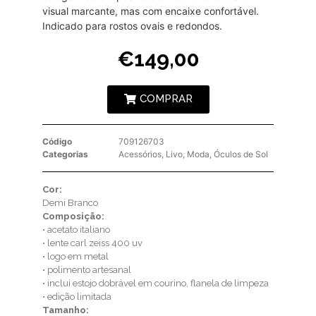
visual marcante, mas com encaixe confortável.
Indicado para rostos ovais e redondos.
€
149,00
COMPRAR
Código
709126703
Categorias
Acessórios
,
Livo
,
Moda
,
Óculos de Sol
Cor:
Demi Branco
Composição:
• acetato italiano
• lente carl zeiss 400 uv
• logo em metal
• polimento artesanal
• inclui estojo dobrável em courino, flanela de limpeza
• edição limitada
Tamanho: