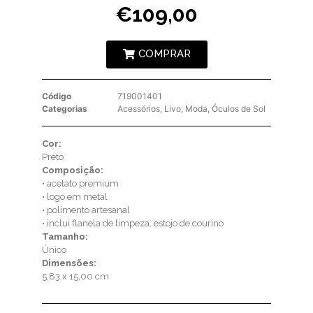
€
109,00
COMPRAR
Código
719001401
Categorias
Acessórios
,
Livo
,
Moda
,
Óculos de Sol
Cor:
Preto
Composição:
• acetato premium
• logo em metal
• polimento artesanal
• inclui flanela de limpeza, estojo de courino
Tamanho:
Único
Dimensões:
5,83 x 15,00 cm