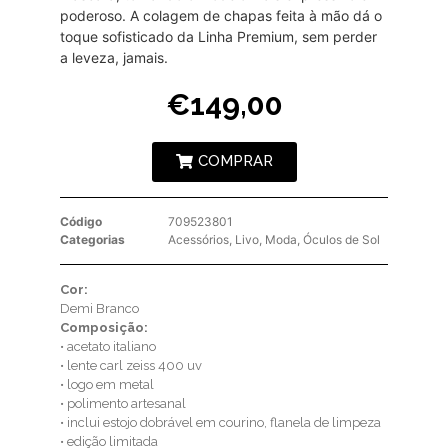
poderoso. A colagem de chapas feita à mão dá o
toque sofisticado da Linha Premium, sem perder
a leveza, jamais.
€
149,00
COMPRAR
Código
709523801
Categorias
Acessórios
,
Livo
,
Moda
,
Óculos de Sol
Cor:
Demi Branco
Composição:
• acetato italiano
• lente carl zeiss 400 uv
• logo em metal
• polimento artesanal
• inclui estojo dobrável em courino, flanela de limpeza
• edição limitada